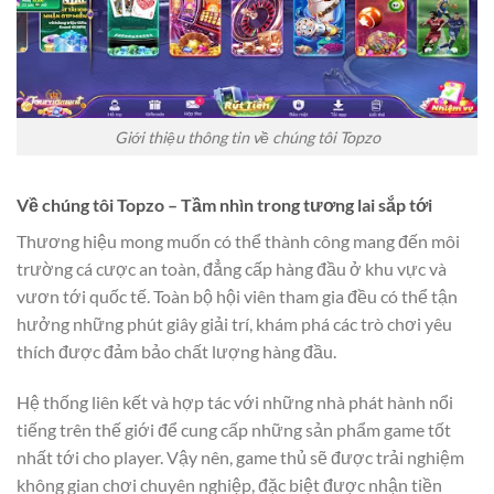
Giới thiệu thông tin về chúng tôi Topzo
Về chúng tôi Topzo – Tầm nhìn trong tương lai sắp tới
Thương hiệu mong muốn có thể thành công mang đến môi
trường cá cược an toàn, đẳng cấp hàng đầu ở khu vực và
vươn tới quốc tế. Toàn bộ hội viên tham gia đều có thể tận
hưởng những phút giây giải trí, khám phá các trò chơi yêu
thích được đảm bảo chất lượng hàng đầu.
Hệ thống liên kết và hợp tác với những nhà phát hành nổi
tiếng trên thế giới để cung cấp những sản phẩm game tốt
nhất tới cho player. Vậy nên, game thủ sẽ được trải nghiệm
không gian chơi chuyên nghiệp, đặc biệt được nhận tiền