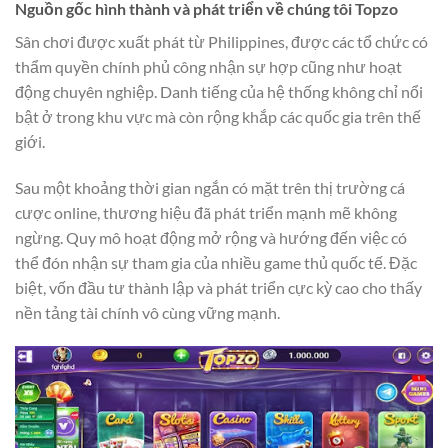
Nguồn gốc hình thành và phát triển về chúng tôi Topzo
Sân chơi được xuất phát từ Philippines, được các tổ chức có
thẩm quyền chính phủ công nhận sự hợp cũng như hoạt
động chuyên nghiệp. Danh tiếng của hệ thống không chỉ nổi
bật ở trong khu vực mà còn rộng khắp các quốc gia trên thế
giới.
Sau một khoảng thời gian ngắn có mặt trên thị trường cá
cược online, thương hiệu đã phát triển mạnh mẽ không
ngừng. Quy mô hoạt động mở rộng và hướng đến việc có
thể đón nhận sự tham gia của nhiều game thủ quốc tế. Đặc
biệt, vốn đầu tư thành lập và phát triển cực kỳ cao cho thấy
nền tảng tài chính vô cùng vững mạnh.