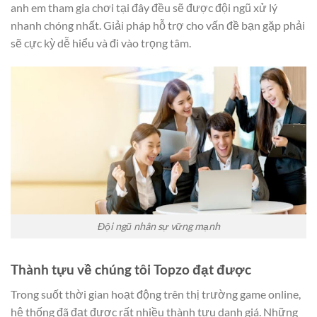
anh em tham gia chơi tại đây đều sẽ được đội ngũ xử lý
nhanh chóng nhất. Giải pháp hỗ trợ cho vấn đề bạn gặp phải
sẽ cực kỳ dễ hiểu và đi vào trọng tâm.
Đội ngũ nhân sự vững mạnh
Thành tựu về chúng tôi Topzo đạt được
Trong suốt thời gian hoạt động trên thị trường game online,
hệ thống đã đạt được rất nhiều thành tựu danh giá. Những