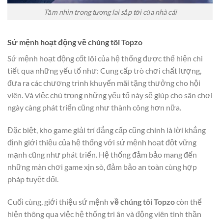
Tầm nhìn trong tương lai sắp tới của nhà cái
Sứ mệnh hoạt động về chúng tôi Topzo
Sứ mệnh hoạt động cốt lõi của hệ thống được thể hiện chi
tiết qua những yếu tố như: Cung cấp trò chơi chất lượng,
đưa ra các chương trình khuyến mãi tặng thưởng cho hội
viên. Và việc chú trọng những yếu tố này sẽ giúp cho sân chơi
ngày càng phát triển cũng như thành công hơn nữa.
Đặc biệt, kho game giải trí đẳng cấp cũng chính là lời khẳng
định giới thiệu của hệ thống với sứ mệnh hoạt đột vững
mạnh cũng như phát triển. Hệ thống đảm bảo mang đến
những màn chơi game xịn sò, đảm bảo an toàn cùng hợp
pháp tuyệt đối.
Cuối cùng, giới thiệu sứ mệnh
về chúng tôi Topzo
còn thể
hiện thông qua việc hệ thống tri ân và động viên tinh thần