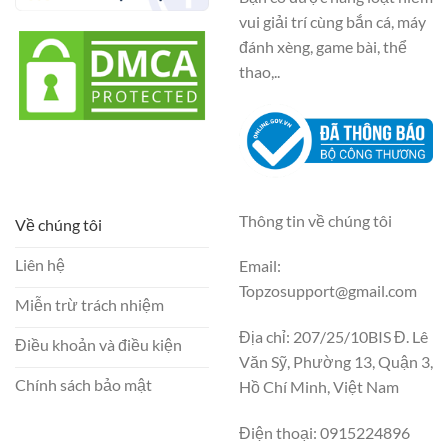
vui giải trí cùng bắn cá, máy
đánh xèng, game bài, thể
thao,..
Thông tin về chúng tôi
Về chúng tôi
Liên hệ
Email:
Topzosupport@gmail.com
Miễn trừ trách nhiệm
Địa chỉ: 207/25/10BIS Đ. Lê
Điều khoản và điều kiện
Văn Sỹ, Phường 13, Quận 3,
Chính sách bảo mật
Hồ Chí Minh, Việt Nam
Điện thoại: 0915224896