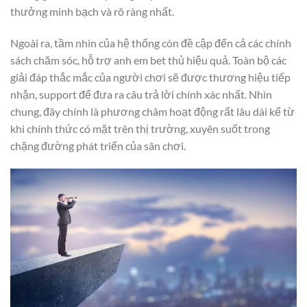
thưởng minh bạch và rõ ràng nhất.
Ngoài ra, tầm nhìn của hệ thống còn đề cập đến cả các chính
sách chăm sóc, hỗ trợ anh em bet thủ hiệu quả. Toàn bộ các
giải đáp thắc mắc của người chơi sẽ được thương hiệu tiếp
nhận, support để đưa ra câu trả lời chính xác nhất. Nhìn
chung, đây chính là phương châm hoạt động rất lâu dài kể từ
khi chính thức có mặt trên thị trường, xuyên suốt trong
chặng đường phát triển của sân chơi.